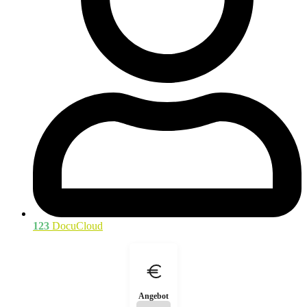
123
DocuCloud
Angebot