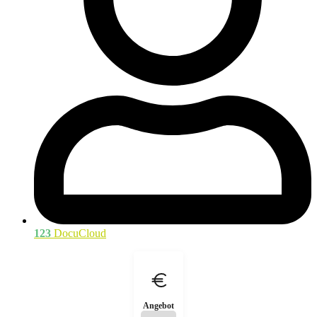
123
DocuCloud
Angebot