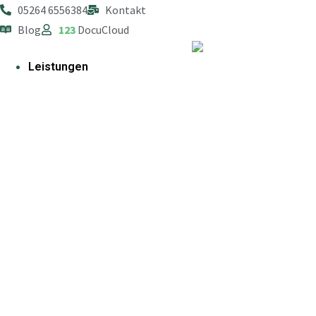
05264 6556384
Kontakt
Blog
123
DocuCloud
Leistungen