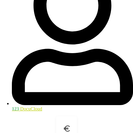
123
DocuCloud