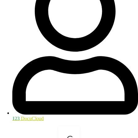
123
DocuCloud