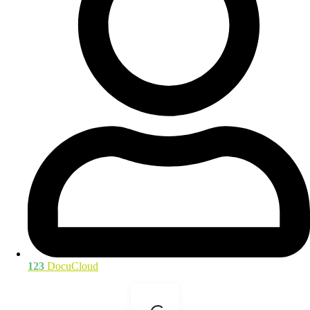
123
DocuCloud