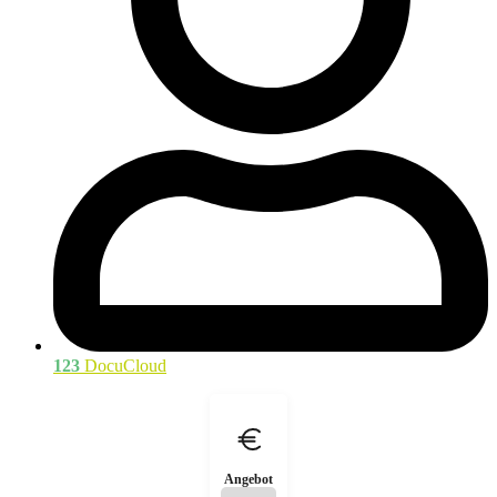
123
DocuCloud
Angebot