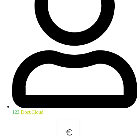
123
DocuCloud