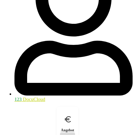
123
DocuCloud
Angebot