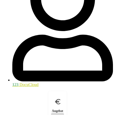
123
DocuCloud
Angebot