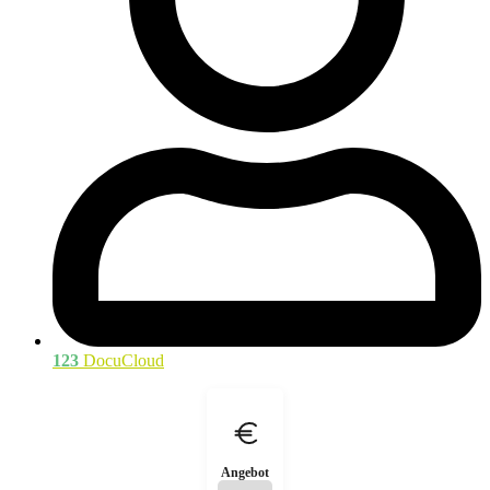
123
DocuCloud
Angebot