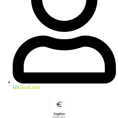
123
DocuCloud
Angebot