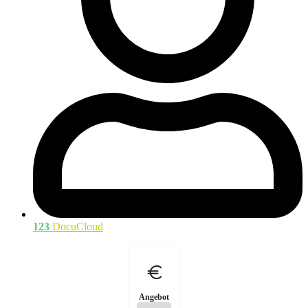
123
DocuCloud
Angebot