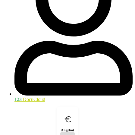
123
DocuCloud
Angebot