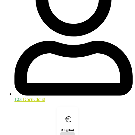
123
DocuCloud
Angebot