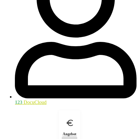
123
DocuCloud
Angebot