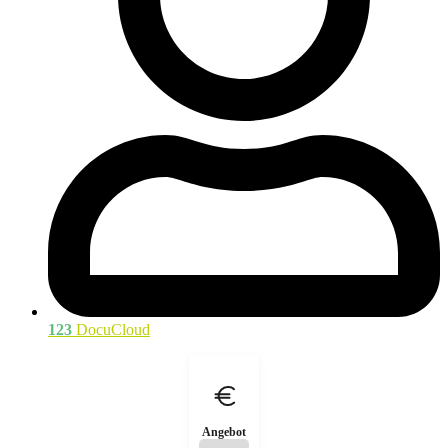
123
DocuCloud
Angebot