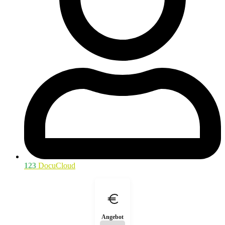
123
DocuCloud
Angebot